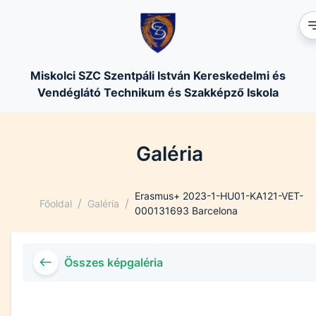
Miskolci SZC Szentpáli István Kereskedelmi és
Vendéglátó Technikum és Szakképző Iskola
Galéria
Erasmus+ 2023-1-HU01-KA121-VET-
/
/
Főoldal
Galéria
000131693 Barcelona
Összes képgaléria