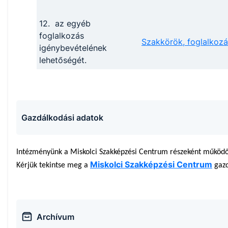
12. az egyéb
foglalkozás
Szakkörök, foglalkoz
igénybevételének
lehetőségét.
Gazdálkodási adatok
Intézményünk a Miskolci Szakképzési Centrum részeként működő
Miskolci Szakképzési Centrum
Kérjük tekintse meg a
gazd
Archívum