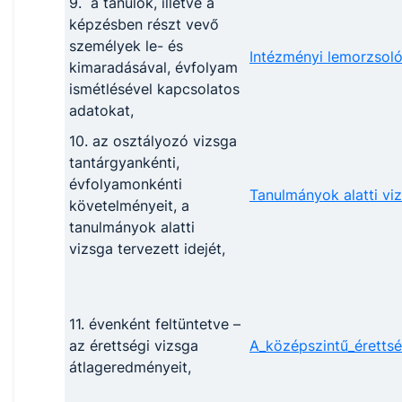
9. a tanulók, illetve a
képzésben részt vevő
személyek le- és
Intézményi lemorzsol
kimaradásával, évfolyam
ismétlésével kapcsolatos
adatokat,
10. az osztályozó vizsga
tantárgyankénti,
évfolyamonkénti
Tanulmányok alatti v
követelményeit, a
tanulmányok alatti
vizsga tervezett idejét,
11. évenként feltüntetve –
az érettségi vizsga
A_középszintű_éretts
átlageredményeit,