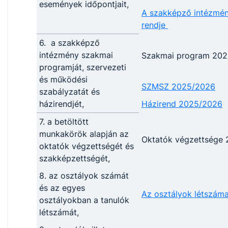
események időpontjait,
A szakképző intézmén
rendje
6. a szakképző
intézmény szakmai
Szakmai program 20
programját, szervezeti
és működési
SZMSZ 2025/2026
szabályzatát és
házirendjét,
Házirend 2025/2026
7. a betöltött
munkakörök alapján az
Oktatók végzettsége
oktatók végzettségét és
szakképzettségét,
8. az osztályok számát
és az egyes
Az osztályok létszám
osztályokban a tanulók
létszámát,