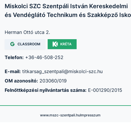
Miskolci SZC Szentpáli István Kereskedelmi
és Vendéglátó Technikum és Szakképző Isko
Herman Ottó utca 2.
CLASSROOM
KRÉTA
Telefon:
+36-46-508-252
E-mail:
titkarsag_szentpali@miskolci-szc.hu
OM azonosító:
203060/019
Felnőttképzési nyilvántartás száma:
E-001290/2015
www.mszc-szentpali.hu
Impresszum