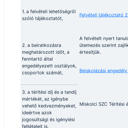
1. a felvételi lehetőségről
Felvételi tájékoztató 
szóló tájékoztatót,
A felvételt nyert tanu
2. a beiratkozásra
ütemezés szerint zajli
meghatározott időt, a
értesítjük.
fenntartó által
engedélyezett osztályok,
Beiskolázási engedély
csoportok számát,
3. a térítési díj és a tandíj
mértékét, az igénybe
Miskolci SZC Térítési
vehető kedvezményeket,
ideértve azok
jogosultsági és igénylési
feltételeit is,