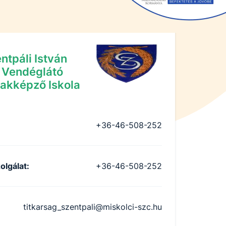
ntpáli István
 Vendéglátó
akképző Iskola
+36-46-508-252
olgálat
:
+36-46-508-252
titkarsag_szentpali@miskolci-szc.hu