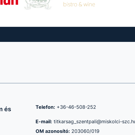
Telefon:
+36-46-508-252
m és
E-mail:
titkarsag_szentpali@miskolci-szc.h
OM azonosító:
203060/019