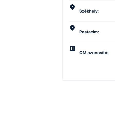
Székhely
:
Postacím
:
OM azonosító
: