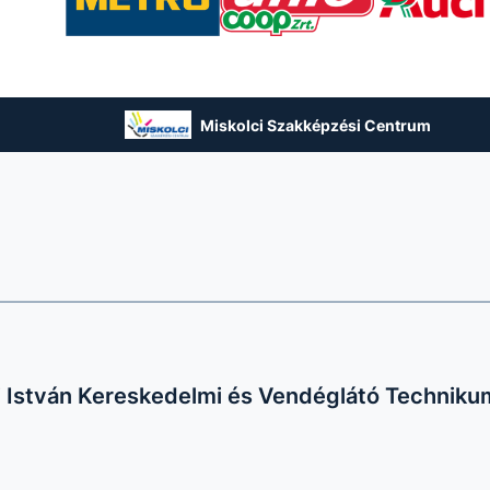
Miskolci Szakképzési Centrum
i István Kereskedelmi és Vendéglátó Techniku