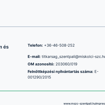
Telefon:
+36-46-508-252
m és
E-mail:
titkarsag_szentpali@miskolci-szc.h
OM azonosító:
203060/019
Felnőttképzési nyilvántartás száma:
E-
001290/2015
www.mszc-szentpali.hu
Impre