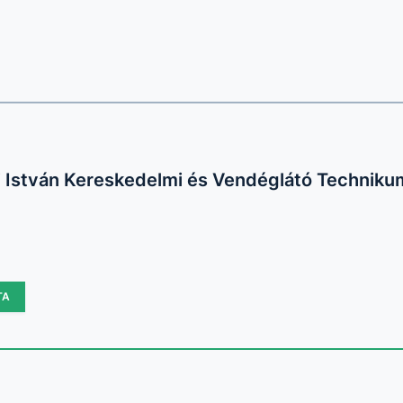
i István Kereskedelmi és Vendéglátó Techniku
TA