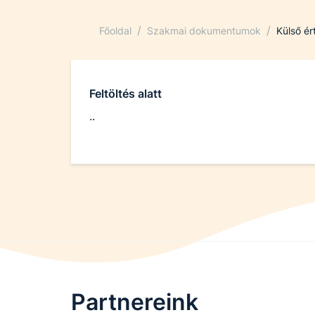
/
/
Főoldal
Szakmai dokumentumok
Külső ér
Feltöltés alatt
..
Partnereink