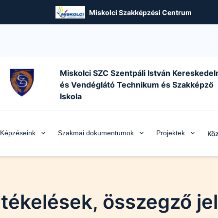
Miskolci Szakképzési Centrum
Miskolci SZC Szentpáli István Kereskedel
és Vendéglátó Technikum és Szakképző
Iskola
Képzéseink
Szakmai dokumentumok
Projektek
Köz
rtékelések, összegző je