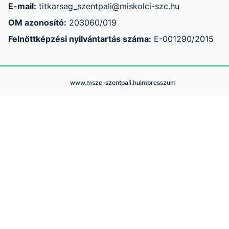
E-mail:
titkarsag_szentpali@miskolci-szc.hu
OM azonosító:
203060/019
Felnőttképzési nyilvántartás száma:
E-001290/2015
www.mszc-szentpali.hu
Impresszum